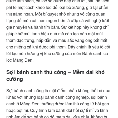
được làm sạch, cá lóc sẽ được hấp chín tới, sau đó tách
phi lê một cách khéo léo để loại bỏ xương, giữ lại phần
thịt trắng ngần. Một bí quyết nhỏ nhưng vô cùng quan
trọng để món cá thơm ngon hơn là ướp cá với nghệ tươi
giã nhuyễn và hành tím băm. Sự kết hợp này không chỉ
giúp khử mùi tanh hiệu quả mà còn tạo nên một mùi
thơm đặc trưng, hấp dẫn và màu sắc vàng óng bắt mắt
cho miếng cá khi được phi thơm. Đây chính là yếu tố cốt
lõi tạo nên hương vị khó cưỡng của món Bánh canh cá
lóc Măng Đen.
Sợi bánh canh thủ công – Mềm dai khó
cưỡng
Sợi bánh canh cũng là một điểm nhấn không thể bỏ qua.
Khác với những loại bánh canh công nghiệp, sợi bánh
canh ở Măng Đen thường được làm thủ công từ bột gạo
hoặc bột mì. Quy trình làm bánh đòi hỏi sự tỉ mỉ và kinh
nghiệm để sợi bánh có độ mềm dai vừa phải, không bị