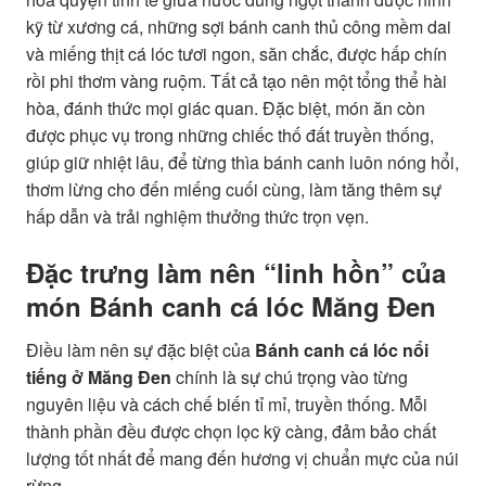
kỹ từ xương cá, những sợi bánh canh thủ công mềm dai
và miếng thịt cá lóc tươi ngon, săn chắc, được hấp chín
rồi phi thơm vàng ruộm. Tất cả tạo nên một tổng thể hài
hòa, đánh thức mọi giác quan. Đặc biệt, món ăn còn
được phục vụ trong những chiếc thố đất truyền thống,
giúp giữ nhiệt lâu, để từng thìa bánh canh luôn nóng hổi,
thơm lừng cho đến miếng cuối cùng, làm tăng thêm sự
hấp dẫn và trải nghiệm thưởng thức trọn vẹn.
Đặc trưng làm nên “linh hồn” của
món Bánh canh cá lóc Măng Đen
Điều làm nên sự đặc biệt của
Bánh canh cá lóc nổi
tiếng ở Măng Đen
chính là sự chú trọng vào từng
nguyên liệu và cách chế biến tỉ mỉ, truyền thống. Mỗi
thành phần đều được chọn lọc kỹ càng, đảm bảo chất
lượng tốt nhất để mang đến hương vị chuẩn mực của núi
rừng.