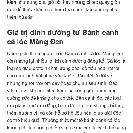
kèm như trứng cút, giò bò, hay những chiếc quẩy giòn
rụm để thực khách có thêm lựa chọn, làm phong phú
thêm bữa ăn.
Giá trị dinh dưỡng từ Bánh canh
cá lóc Măng Đen
Không chỉ thơm ngon, món Bánh canh cá lóc Măng Đen
còn mang lại nhiều lợi ích dinh dưỡng đáng kể. Cá lóc là
loại cá giàu protein chất lượng cao, dễ tiêu hóa, rất tốt
cho quá trình hồi phục sức khỏe, đặc biệt là đối với
những người mới ốm dậy hoặc phụ nữ sau sinh. Các
vitamin và khoáng chất trong cá cũng góp phần tăng
cường sức đề kháng cho cơ thể. Bên cạnh đó, các loại
rau gia vị như rau đắng, hành lá, rau răm không chỉ tăng
thêm hương vị mà còn hỗ trợ hệ tiêu hóa, giúp giải độc
cơ thể hiệu quả. Thưởng thức một tô bánh canh cá lóc
không chỉ là nuông chiều vị giác mà còn là cách bổ sung