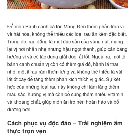
Để món Bánh canh cá lóc Măng Đen thêm phần tròn vị
và hài hòa, không thể thiếu các loại rau ăn kèm đặc biệt.
Trong đó, rau đắng là một đặc sản của vùng núi, mang
lại vị hơi nhẫn nhẹ nhưng hậu ngọt thanh, giúp cân bằng
hương vị và có tác dụng giải độc rất tốt. Ngoài ra, một tô
bánh canh chuẩn vị còn có thêm giá đỗ, hành lá thái
nhỏ, một ít rau răm thơm lừng và không thể thiếu là vài
lát ớt cay để tăng thêm phần kích thích vị giác. Sự kết
hợp của những loại rau này không chỉ làm tăng thêm
màu sắc, hương vị mà còn bổ sung thêm nhiều vitamin
và khoáng chất, giúp món ăn trở nên hoàn hảo và bổ
dưỡng hơn.
Cách phục vụ độc đáo – Trải nghiệm ẩm
thực trọn vẹn