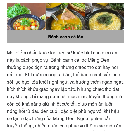
Bánh canh cá lóc
Một điểm nhấn khác tạo nên sự khác biệt cho món ăn
này là cách phục vụ. Bánh canh cá lóc Măng Đen
thường được dọn ra trong những chiếc thố đất hay nồi
đất nhỏ. Khi được mang ra bàn, thố bánh canh vẫn còn
sôi lục bục, tỏa khói nghi ngút và hương thơm ngào ngạt,
kích thích khứu giác ngay lập tức. Những chiếc thố đất
này không chỉ mang đậm nét mộc mạc, truyền thống mà
còn có khả năng giữ nhiệt cực tốt, giúp món ăn luôn
nóng hổi từ đầu đến cuối, đặc biệt phù hợp với khí hậu
se lạnh đặc trưng của Măng Đen. Ngoài phiên bản
truyền thống, nhiều quán còn phục vụ thêm các món ăn