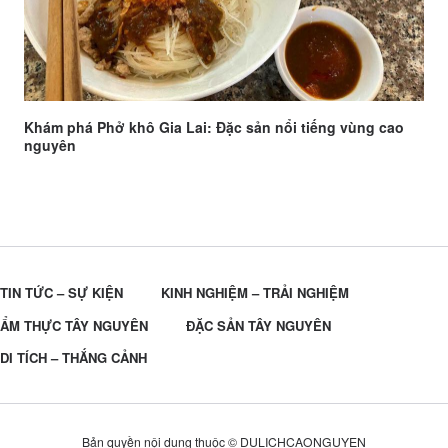
Khám phá Phở khô Gia Lai: Đặc sản nổi tiếng vùng cao
nguyên
TIN TỨC – SỰ KIỆN
KINH NGHIỆM – TRẢI NGHIỆM
ẨM THỰC TÂY NGUYÊN
ĐẶC SẢN TÂY NGUYÊN
DI TÍCH – THẮNG CẢNH
Bản quyền nội dung thuộc © DULICHCAONGUYEN