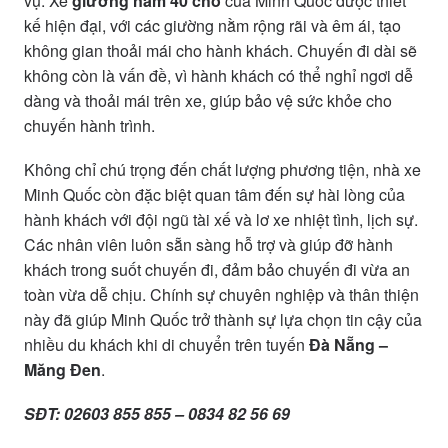
vụ. Xe
giường nằm 40 chỗ
của Minh Quốc được thiết
kế hiện đại, với các giường nằm rộng rãi và êm ái, tạo
không gian thoải mái cho hành khách. Chuyến đi dài sẽ
không còn là vấn đề, vì hành khách có thể nghỉ ngơi dễ
dàng và thoải mái trên xe, giúp bảo vệ sức khỏe cho
chuyến hành trình.
Không chỉ chú trọng đến chất lượng phương tiện, nhà xe
Minh Quốc còn đặc biệt quan tâm đến sự hài lòng của
hành khách với đội ngũ tài xế và lơ xe nhiệt tình, lịch sự.
Các nhân viên luôn sẵn sàng hỗ trợ và giúp đỡ hành
khách trong suốt chuyến đi, đảm bảo chuyến đi vừa an
toàn vừa dễ chịu. Chính sự chuyên nghiệp và thân thiện
này đã giúp Minh Quốc trở thành sự lựa chọn tin cậy của
nhiều du khách khi di chuyển trên tuyến
Đà Nẵng –
Măng Đen
.
SĐT: 02603 855 855 – 0834 82 56 69