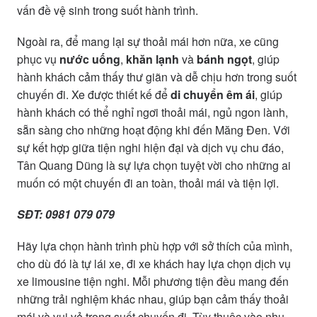
vấn đề vệ sinh trong suốt hành trình.
Ngoài ra, để mang lại sự thoải mái hơn nữa, xe cũng
phục vụ
nước uống
,
khăn lạnh
và
bánh ngọt
, giúp
hành khách cảm thấy thư giãn và dễ chịu hơn trong suốt
chuyến đi. Xe được thiết kế để
di chuyển êm ái
, giúp
hành khách có thể nghỉ ngơi thoải mái, ngủ ngon lành,
sẵn sàng cho những hoạt động khi đến Măng Đen. Với
sự kết hợp giữa tiện nghi hiện đại và dịch vụ chu đáo,
Tân Quang Dũng là sự lựa chọn tuyệt vời cho những ai
muốn có một chuyến đi an toàn, thoải mái và tiện lợi.
SĐT: 0981 079 079
Hãy lựa chọn hành trình phù hợp với sở thích của mình,
cho dù đó là tự lái xe, đi xe khách hay lựa chọn dịch vụ
xe limousine tiện nghi. Mỗi phương tiện đều mang đến
những trải nghiệm khác nhau, giúp bạn cảm thấy thoải
mái và vui vẻ trong suốt chuyến đi. Tùy thuộc vào nhu