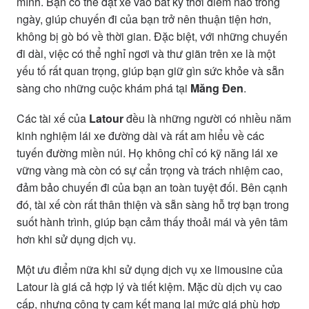
mình. Bạn có thể đặt xe vào bất kỳ thời điểm nào trong
ngày, giúp chuyến đi của bạn trở nên thuận tiện hơn,
không bị gò bó về thời gian. Đặc biệt, với những chuyến
đi dài, việc có thể nghỉ ngơi và thư giãn trên xe là một
yếu tố rất quan trọng, giúp bạn giữ gìn sức khỏe và sẵn
sàng cho những cuộc khám phá tại
Măng Đen
.
Các tài xế của
Latour
đều là những người có nhiều năm
kinh nghiệm lái xe đường dài và rất am hiểu về các
tuyến đường miền núi. Họ không chỉ có kỹ năng lái xe
vững vàng mà còn có sự cẩn trọng và trách nhiệm cao,
đảm bảo chuyến đi của bạn an toàn tuyệt đối. Bên cạnh
đó, tài xế còn rất thân thiện và sẵn sàng hỗ trợ bạn trong
suốt hành trình, giúp bạn cảm thấy thoải mái và yên tâm
hơn khi sử dụng dịch vụ.
Một ưu điểm nữa khi sử dụng dịch vụ xe limousine của
Latour là giá cả hợp lý và tiết kiệm. Mặc dù dịch vụ cao
cấp, nhưng công ty cam kết mang lại mức giá phù hợp