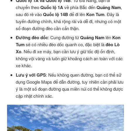
Quốc lộ 1A và Quốc lộ 14B
: Từ Đà Nẵng, bạn di
chuyển theo
Quốc lộ 1A
về phía Bắc đến
Quảng Nam
,
sau đó rẽ vào
Quốc lộ 14B
để đi lên
Kon Tum
. Đây là
tuyến đường chính, khá rộng rãi và dễ đi, nhưng có một
số đoạn đường đèo cần cẩn thận.
Đường đèo dốc
: Cung đường từ
Quảng Nam
lên
Kon
Tum
sẽ có nhiều đèo dốc quanh co, đặc biệt là
đèo Lò
Xo
. Nếu đi xe máy, bạn cần lưu ý giữ tốc độ ổn định,
không vội vàng và luôn giữ khoảng cách an toàn với các
xe khác.
Lưu ý với GPS
: Nếu không quen đường, bạn có thể sử
dụng Google Maps để dẫn đường, tuy nhiên cần phải lưu
ý là một số đoạn đường qua miền núi có thể không được
cập nhật chính xác.