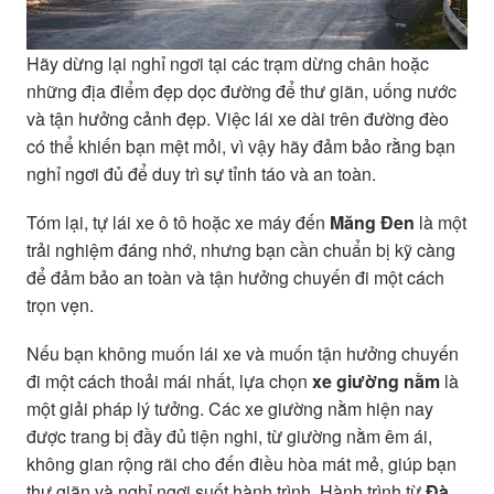
Hãy dừng lại nghỉ ngơi tại các trạm dừng chân hoặc
những địa điểm đẹp dọc đường để thư giãn, uống nước
và tận hưởng cảnh đẹp. Việc lái xe dài trên đường đèo
có thể khiến bạn mệt mỏi, vì vậy hãy đảm bảo rằng bạn
nghỉ ngơi đủ để duy trì sự tỉnh táo và an toàn.
Tóm lại, tự lái xe ô tô hoặc xe máy đến
Măng Đen
là một
trải nghiệm đáng nhớ, nhưng bạn cần chuẩn bị kỹ càng
để đảm bảo an toàn và tận hưởng chuyến đi một cách
trọn vẹn.
Nếu bạn không muốn lái xe và muốn tận hưởng chuyến
đi một cách thoải mái nhất, lựa chọn
xe giường nằm
là
một giải pháp lý tưởng. Các xe giường nằm hiện nay
được trang bị đầy đủ tiện nghi, từ giường nằm êm ái,
không gian rộng rãi cho đến điều hòa mát mẻ, giúp bạn
thư giãn và nghỉ ngơi suốt hành trình. Hành trình từ
Đà