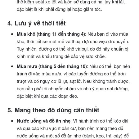
thể kiểm soát xe tốt và luôn sử dụng cả hai tay khi lái,
đặc biệt là khi phải dừng lại hoặc giảm tốc.
4. Lưu ý về thời tiết
Mùa khô (tháng 11 đến tháng 4)
: Nếu bạn đi vào mùa
khô, thời tiết sẽ mát mẻ và thuận lợi cho việc di chuyển.
Tuy nhiên, đường có thể khô và bụi, do đó hãy chuẩn bị
kính mát và khẩu trang để bảo vệ sức khỏe.
Mùa mưa (tháng 5 đến tháng 10)
: Nếu có thể, bạn nên
tránh đi vào mùa mưa, vì các tuyến đường có thể trơn
trượt và có nguy cơ lũ lụt, sạt lở. Nếu không tránh được,
bạn cần phải di chuyển chậm và chú ý quan sát đường,
đặc biệt khi qua các đoạn đèo.
5. Mang theo đồ dùng cần thiết
Nước uống và đồ ăn nhẹ
: Vì hành trình có thể kéo dài
và qua các khu vực ít dân cư, bạn nên mang theo đủ
nước uống và một số đồ ăn nhẹ (bánh, kẹo, trái cây) để