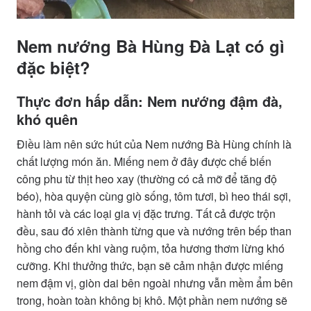
Nem nướng Bà Hùng Đà Lạt có gì
đặc biệt?
Thực đơn hấp dẫn: Nem nướng đậm đà,
khó quên
Điều làm nên sức hút của Nem nướng Bà Hùng chính là
chất lượng món ăn. Miếng nem ở đây được chế biến
công phu từ thịt heo xay (thường có cả mỡ để tăng độ
béo), hòa quyện cùng giò sống, tôm tươi, bì heo thái sợi,
hành tỏi và các loại gia vị đặc trưng. Tất cả được trộn
đều, sau đó xiên thành từng que và nướng trên bếp than
hồng cho đến khi vàng ruộm, tỏa hương thơm lừng khó
cưỡng. Khi thưởng thức, bạn sẽ cảm nhận được miếng
nem đậm vị, giòn dai bên ngoài nhưng vẫn mềm ẩm bên
trong, hoàn toàn không bị khô. Một phần nem nướng sẽ