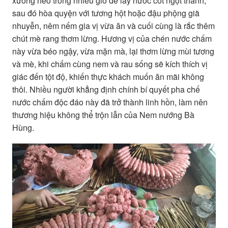
xương heo trong nhiều giờ để lấy nước cốt ngọt thanh,
sau đó hòa quyện với tương hột hoặc đậu phộng giã
nhuyễn, nêm nếm gia vị vừa ăn và cuối cùng là rắc thêm
chút mè rang thơm lừng. Hương vị của chén nước chấm
này vừa béo ngậy, vừa mặn mà, lại thơm lừng mùi tương
và mè, khi chấm cùng nem và rau sống sẽ kích thích vị
giác đến tột độ, khiến thực khách muốn ăn mãi không
thôi. Nhiều người khẳng định chính bí quyết pha chế
nước chấm độc đáo này đã trở thành linh hồn, làm nên
thương hiệu không thể trộn lẫn của Nem nướng Bà
Hùng.