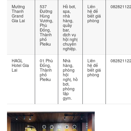
Mường
537
Hồ bơi,
Liên
08282112
Thanh
Đường
spa,
hệ để
Grand
Hùng
nhà
biết giá
Gia Lai
Vương,
hàng,
phòng
Phù
quầy
Đổng,
bar,
Thành
dịch vụ
phố
hội nghị
Pleiku
chuyên
nghiệp.
HAGL
01 Phù
Nhà
Liên
08282112
Hotel Gia
Đổng,
hàng,
hệ để
Lai
Thành
phòng
biết giá
phố
hội
phòng
Pleiku
nghị, hồ
bơi,
phòng
tập
gym.