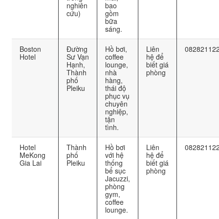
nghiên
bao
cứu)
gồm
bữa
sáng.
Boston
Đường
Hồ bơi,
Liên
08282112
Hotel
Sư Vạn
coffee
hệ để
Hạnh,
lounge,
biết giá
Thành
nhà
phòng
phố
hàng,
Pleiku
thái độ
phục vụ
chuyên
nghiệp,
tận
tình.
Hotel
Thành
Hồ bơi
Liên
08282112
MeKong
phố
với hệ
hệ để
Gia Lai
Pleiku
thống
biết giá
bể sục
phòng
Jacuzzi,
phòng
gym,
coffee
lounge.