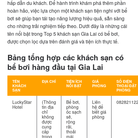
hấp dẫn du khách. Để hành trình khám phá thêm phần
hoàn hảo, việc lựa chọn một khách sạn tiện nghi với bể
bơi sẽ giúp bạn tái tạo năng lượng hiệu quả, sẵn sàng
cho những trải nghiệm tiếp theo. Dưới đây là những cái
tên nổi bật trong Top 5 khách sạn Gia Lai có bể bơi,
được chọn lọc dựa trên đánh giá và tiện ích thực tế.
Bảng tổng hợp các khách sạn có
bể bơi hàng đầu tại Gia Lai
TÊN
ĐỊA CHỈ
TIỆN ÍCH
GIÁ
SỐ ĐIỆN
KHÁCH
NỔI BẬT
PHÒNG
THOẠI ĐẶT
SẠN
PHÒNG
LuckyStar
(Thông
Bể bơi,
Liên
08282112
Hotel
tin địa
phòng
hệ để
chỉ
ốc sạch
biết giá
không
sẽ,
phòng
được
rộng
cung
rãi,
cấp
thoải
trong
mái,