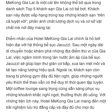
MeKong Gia Lai là một cái tên không thể bỏ qua trong
danh sách Top 5 khách sạn Gia Lai có bể bơi. Khách
sạn này được xếp hạng trong top những khách sạn “trên
cả tuyệt vời”, phản ánh chất lượng dịch vụ và cơ sở vật
chất mà nơi đây mang lại.
Điểm nhấn của Hotel MeKong Gia Lai chính là hồ bơi
hiện đại với hệ thống bể sục Jacuzzi. Sau một ngày dài
di chuyển hoặc khám phá những địa điểm thú vị của Gia
Lai, việc ngâm mình trong làn nước ấm áp của bể sục
Jacuzzi sẽ giúp bạn thư giãn cơ bắp, xua tan mệt mỏi và
tái tạo năng lượng hiệu quả. Ngoài ra, khách sạn còn
trang bị phòng gym đầy đủ tiện nghi, giúp những người
yêu thích thể thao vẫn có thể duy trì thói quen tập luyện.
Một coffee lounge sang trọng cũng sẵn sàng phục vụ
những khoảnh khắc nghỉ ngơi, thưởng thức đồ uống. Với
những tiện ích này, Hotel MeKong Gia Lai mang đến một
trải nghiệm lưu trú đẳng cấp và đầy đủ cho mọi du