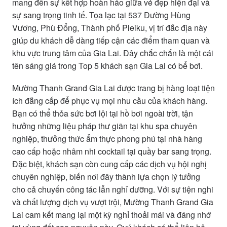
mang đến sự kết hợp hoàn hảo giữa vẻ đẹp hiện đại và
sự sang trọng tinh tế. Tọa lạc tại 537 Đường Hùng
Vương, Phù Đổng, Thành phố Pleiku, vị trí đắc địa này
giúp du khách dễ dàng tiếp cận các điểm tham quan và
khu vực trung tâm của Gia Lai. Đây chắc chắn là một cái
tên sáng giá trong Top 5 khách sạn Gia Lai có bể bơi.
Mường Thanh Grand Gia Lai được trang bị hàng loạt tiện
ích đẳng cấp để phục vụ mọi nhu cầu của khách hàng.
Bạn có thể thỏa sức bơi lội tại hồ bơi ngoài trời, tận
hưởng những liệu pháp thư giãn tại khu spa chuyên
nghiệp, thưởng thức ẩm thực phong phú tại nhà hàng
cao cấp hoặc nhâm nhi cocktail tại quầy bar sang trọng.
Đặc biệt, khách sạn còn cung cấp các dịch vụ hội nghị
chuyên nghiệp, biến nơi đây thành lựa chọn lý tưởng
cho cả chuyến công tác lẫn nghỉ dưỡng. Với sự tiện nghi
và chất lượng dịch vụ vượt trội, Mường Thanh Grand Gia
Lai cam kết mang lại một kỳ nghỉ thoải mái và đáng nhớ