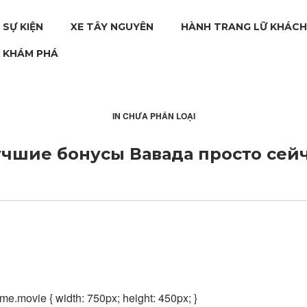
 SỰ KIỆN
XE TÂY NGUYÊN
HÀNH TRANG LỮ KHÁCH
H KHÁM PHÁ
IN
CHƯA PHÂN LOẠI
чшие бонусы Вавада просто сей
rame.movie { width: 750px; height: 450px; }