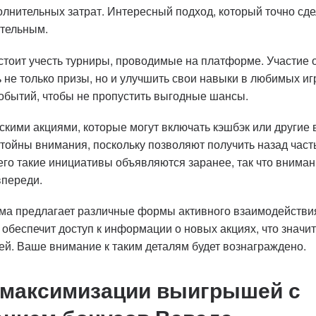
олнительных затрат. Интересный подход, который точно сд
тельным.
тоит учесть турниры, проводимые на платформе. Участие 
не только призы, но и улучшить свои навыки в любимых игр
обытий, чтобы не пропустить выгодные шансы.
скими акциями, которые могут включать кэшбэк или другие
тойны внимания, поскольку позволяют получить назад часть
го такие инициативы объявляются заранее, так что вниман
впереди.
ма предлагает различные формы активного взаимодействия
обеспечит доступ к информации о новых акциях, что значит
й. Ваше внимание к таким деталям будет вознаграждено.
 максимизации выигрышей с