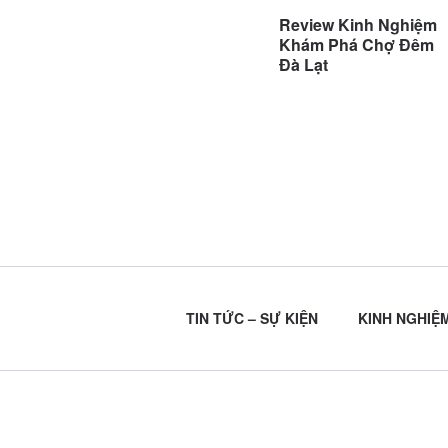
Review Kinh Nghiệm
Khám Phá Chợ Đêm
Đà Lạt
TIN TỨC – SỰ KIỆN
KINH NGHIỆM