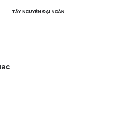
TÂY NGUYÊN ĐẠI NGÀN
час