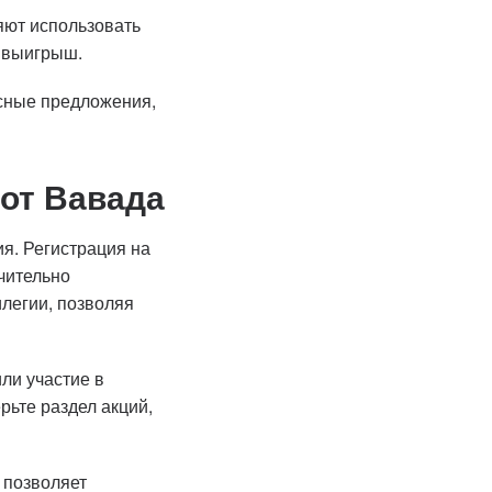
яют использовать
а выигрыш.
есные предложения,
 от Вавада
я. Регистрация на
чительно
легии, позволяя
ли участие в
ьте раздел акций,
 позволяет