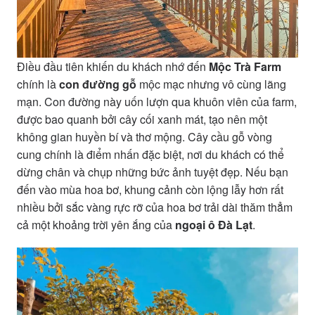
Điều đầu tiên khiến du khách nhớ đến
Mộc Trà Farm
chính là
con đường gỗ
mộc mạc nhưng vô cùng lãng
mạn. Con đường này uốn lượn qua khuôn viên của farm,
được bao quanh bởi cây cối xanh mát, tạo nên một
không gian huyền bí và thơ mộng. Cây cầu gỗ vòng
cung chính là điểm nhấn đặc biệt, nơi du khách có thể
dừng chân và chụp những bức ảnh tuyệt đẹp. Nếu bạn
đến vào mùa hoa bơ, khung cảnh còn lộng lẫy hơn rất
nhiều bởi sắc vàng rực rỡ của hoa bơ trải dài thăm thẳm
cả một khoảng trời yên ắng của
ngoại ô Đà Lạt
.