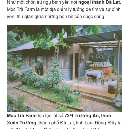
Như một chốn trú ngụ bình yên nơi
ngoại thành Đà Lạt
,
Mộc Trà Farm là một địa điểm lý tưởng để tìm về sự bình
yên, thư giãn giữa những bộn bề của cuộc sống.
Mộc Trà Farm
tọa lạc tại số
73/4 Trường An, thôn
Xuân Trường
, thành phố Đà Lạt, tỉnh Lâm Đồng. Đây là