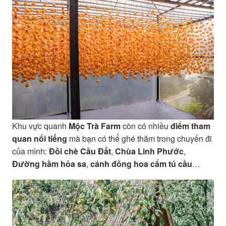
Khu vực quanh
Mộc Trà Farm
còn có nhiều
điểm tham
quan nổi tiếng
mà bạn có thể ghé thăm trong chuyến đi
của mình:
Đồi chè Cầu Đất
,
Chùa Linh Phước
,
Đường hầm hỏa sa
,
cánh đồng hoa cẩm tú cầu
…