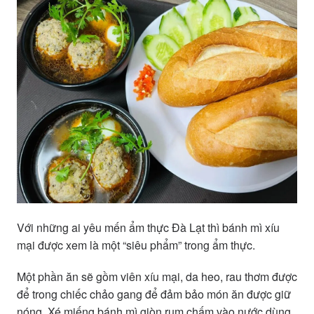
Với những ai yêu mến ẩm thực Đà Lạt thì bánh mì xíu
mại được xem là một “siêu phẩm” trong ẩm thực.
Một phần ăn sẽ gồm viên xíu mại, da heo, rau thơm được
để trong chiếc chảo gang để đảm bảo món ăn được giữ
nóng. Xé miếng bánh mì giòn rum chấm vào nước dùng