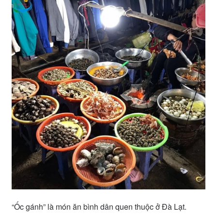
“Ốc gánh” là món ăn bình dân quen thuộc ở Đà Lạt.