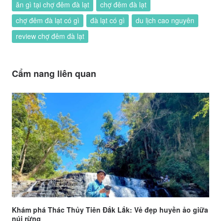
ăn gì tại chợ đêm đà lạt
chợ đêm đà lạt
chợ đêm đà lạt có gì
đà lạt có gì
du lịch cao nguyên
review chợ đêm đà lạt
Cẩm nang liên quan
Khám phá Thác Thủy Tiên Đắk Lắk: Vẻ đẹp huyền ảo giữa
núi rừng