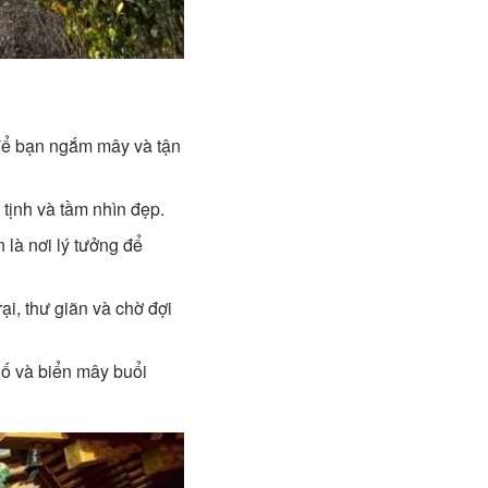
 để bạn ngắm mây và tận
tịnh và tầm nhìn đẹp.
 là nơi lý tưởng để
ại, thư giãn và chờ đợi
ố và biển mây buổi