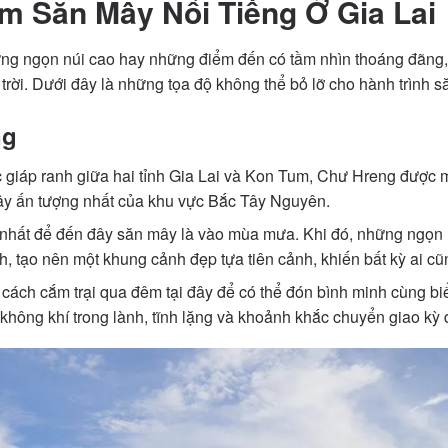
m Săn Mây Nổi Tiếng Ở Gia Lai
ững ngọn núi cao hay những điểm đến có tầm nhìn thoáng đãng,
rời. Dưới đây là những tọa độ không thể bỏ lỡ cho hành trình 
ng
ốc giáp ranh giữa hai tỉnh Gia Lai và Kon Tum, Chư Hreng được 
y ấn tượng nhất của khu vực Bắc Tây Nguyên.
 nhất để đến đây săn mây là vào mùa mưa. Khi đó, những ngọn n
, tạo nên một khung cảnh đẹp tựa tiên cảnh, khiến bất kỳ ai c
 cách cắm trại qua đêm tại đây để có thể đón bình minh cùng b
không khí trong lành, tĩnh lặng và khoảnh khắc chuyển giao kỳ 