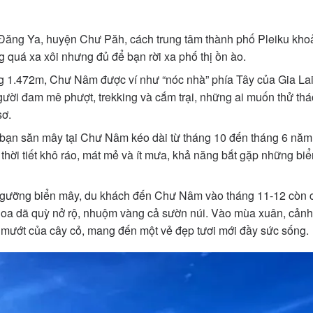
 Đăng Ya, huyện Chư Păh, cách trung tâm thành phố Pleiku k
 quá xa xôi nhưng đủ để bạn rời xa phố thị ồn ào.
g 1.472m, Chư Nâm được ví như “nóc nhà” phía Tây của Gia La
ười đam mê phượt, trekking và cắm trại, những ai muốn thử th
sơ.
bạn săn mây tại Chư Nâm kéo dài từ tháng 10 đến tháng 6 năm s
 thời tiết khô ráo, mát mẻ và ít mưa, khả năng bắt gặp những biể
ngưỡng biển mây, du khách đến Chư Nâm vào tháng 11-12 còn c
a dã quỳ nở rộ, nhuộm vàng cả sườn núi. Vào mùa xuân, cảnh 
mướt của cây cỏ, mang đến một vẻ đẹp tươi mới đầy sức sống.