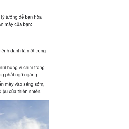
 lý tưởng để bạn hòa
săn mây của bạn:
mệnh danh là một trong
úi hùng vĩ chìm trong
ũng phải ngỡ ngàng.
iển mây vào sáng sớm,
diệu của thiên nhiên.