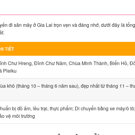
ến đi săn mây ở Gia Lai trọn vẹn và đáng nhớ, dưới đây là tổn
t:
HI TIẾT
ỉnh Chư Hreng, Đỉnh Chư Nâm, Chùa Minh Thành, Biển Hồ, Đồi
á Pleiku
ùa khô (tháng 10 – tháng 6 năm sau), đẹp nhất từ tháng 11 – th
huẩn bị đồ ấm, lều trại, thực phẩm; Di chuyển bằng xe máy/ô tô
ảo vệ môi trường