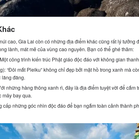
Khác
núi cao, Gia Lai còn có những địa điểm khác cũng rất lý tưởng
ong lành, mát mẻ của vùng cao nguyên. Bạn có thể ghé thăm:
ột công trình kiến trúc Phật giáo độc đáo với không gian thanh 
): “Đôi mắt Pleiku” không chỉ đẹp bởi mặt hồ trong xanh mà còn
 lãng đãng.
ới những hàng thông xanh rì, đây là địa điểm tuyệt vời để cắm tr
 mây bay qua.
g cấp những góc nhìn độc đáo để bạn ngắm toàn cảnh thành ph