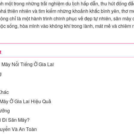
h một trong những trải nghiệm du lịch hấp dẫn, thu hút đông đảo
 phá thiên nhiên và tìm kiếm những khoảnh khắc bình yên, thơ 
ng chỉ là một hành trình chinh phục vẻ đẹp tự nhiên, săn mây 
uộc sống, hòa mình vào không khí trong lành, mát mẻ và chiê
t
 Mây Nổi Tiếng Ở Gia Lai
g
Khác
Mây Ở Gia Lai Hiệu Quả
Tưởng
i Đi Săn Mây?
huyển Và An Toàn