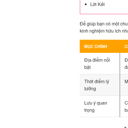
Lời Kết
Để giúp bạn có một chuy
kinh nghiệm hữu ích nhấ
MỤC CHÍNH
C
Địa điểm nổi
Đ
bật
đ
Thời điểm lý
M
tưởng
Lưu ý quan
C
trọng
b