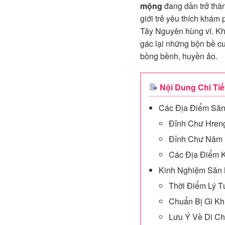
mộng
đang dần trở thàn
giới trẻ yêu thích khám
Tây Nguyên hùng vĩ. Khô
gác lại những bộn bề c
bồng bềnh, huyền ảo.
Nội Dung Chi Tiế
Các Địa Điểm Săn
Đỉnh Chư Hren
Đỉnh Chư Nâm
Các Địa Điểm 
Kinh Nghiệm Săn 
Thời Điểm Lý 
Chuẩn Bị Gì Kh
Lưu Ý Về Di C