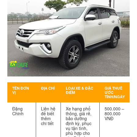
TÊN ĐƠN
ĐỊA CHỈ
LOẠI XE & ĐẶC
GIÁ THUÊ
VỊ
ĐIỂM
ƯỚC
TÍNH/NGÀY
Đặng
Liên hệ
Xe hạng phổ
500.000 –
Chinh
để biết
thông, giá rẻ,
800.000
thêm
bảo dưỡng
VNĐ
chi tiết
định kỳ, phục
vụ tận tình,
phù hợp cho