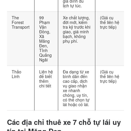
gia đình du
lịch tự túc.
The
99
Xe chất lượng,
(Giá cụ
Forest
Phạm
đời mới, kiểm
thể liên hệ
Transport
Văn
tra kỹ trước khi
trực tiếp)
Đồng,
giao, giá minh
Xã
bạch, không
Măng
phụ phí.
Đen,
Tỉnh
Quảng
Ngãi
Thảo
Liên hệ
Đa dạng từ xe
(Giá cụ
Linh
để biết
bình dân đến
thể liên hệ
thêm
cao cấp, dịch
trực tiếp)
chi tiết
vụ giao nhận
xe nhanh
chóng, uy tín,
có thể chọn tự
lái hoặc có lái.
Các địa chỉ thuê xe 7 chỗ tự lái uy