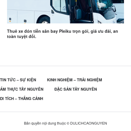
Thuê xe đón tiễn sân bay Pleiku trọn gói, giá ưu đãi, an
toàn tuyệt đối.
TIN TỨC – SỰ KIỆN
KINH NGHIỆM – TRẢI NGHIỆM
ẨM THỰC TÂY NGUYÊN
ĐẶC SẢN TÂY NGUYÊN
DI TÍCH – THẮNG CẢNH
Bản quyền nội dung thuộc © DULICHCAONGUYEN