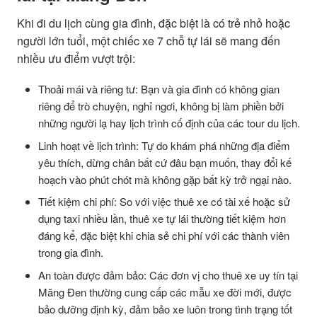
Khi đi du lịch cùng gia đình, đặc biệt là có trẻ nhỏ hoặc
người lớn tuổi, một chiếc xe 7 chỗ tự lái sẽ mang đến
nhiều ưu điểm vượt trội:
Thoải mái và riêng tư: Bạn và gia đình có không gian
riêng để trò chuyện, nghỉ ngơi, không bị làm phiền bởi
những người lạ hay lịch trình cố định của các tour du lịch.
Linh hoạt về lịch trình: Tự do khám phá những địa điểm
yêu thích, dừng chân bất cứ đâu bạn muốn, thay đổi kế
hoạch vào phút chót mà không gặp bất kỳ trở ngại nào.
Tiết kiệm chi phí: So với việc thuê xe có tài xế hoặc sử
dụng taxi nhiều lần, thuê xe tự lái thường tiết kiệm hơn
đáng kể, đặc biệt khi chia sẻ chi phí với các thành viên
trong gia đình.
An toàn được đảm bảo: Các đơn vị cho thuê xe uy tín tại
Măng Đen thường cung cấp các mẫu xe đời mới, được
bảo dưỡng định kỳ, đảm bảo xe luôn trong tình trạng tốt