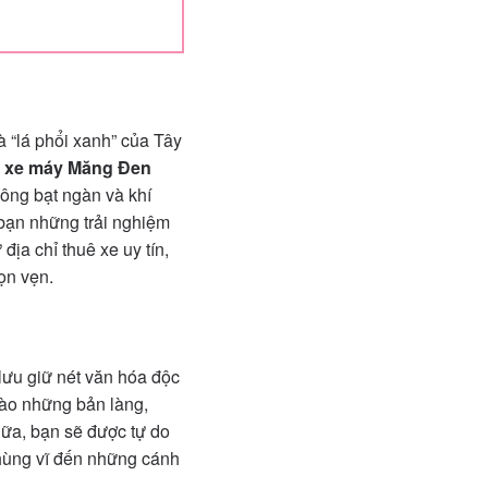
“lá phổi xanh” của Tây
 xe máy Măng Đen
ông bạt ngàn và khí
bạn những trải nghiệm
địa chỉ thuê xe uy tín,
ọn vẹn.
lưu giữ nét văn hóa độc
 vào những bản làng,
nữa, bạn sẽ được tự do
 hùng vĩ đến những cánh