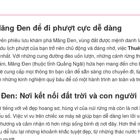
ăng Đen để đi phượt cực dễ dàng
ến phiêu lưu khám phá Măng Đen, vùng đất được mệnh danh là 
du lịch phượt của bạn trở nên chủ động và đáng nhớ, việc
Thuê
u nhất. Với những cung đường đèo uốn lượn, những cánh rừng th
ăm, Măng Đen (thuộc tỉnh Quảng Ngãi) hứa hẹn mang đến cho 
ẽ cung cấp mọi thông tin bạn cần để sẵn sàng cho chuyến đi, từ 
ến những kinh nghiệm quý báu để có một hành trình an toàn và tr
en: Nơi kết nối đất trời và con người
tiếng với vẻ đẹp hoang sơ, hùng vĩ của núi rừng mà còn là nơi 
ểu số. Việc vi vu trên chiếc xe máy sẽ giúp bạn dễ dàng len lỏi
hương và cảm nhận rõ hơn nhịp sống bình dị nơi đây. Hơn thế 
âu để lưu lại những khoảnh khắc tuyệt đẹp, từ những thác nước
h mướt.