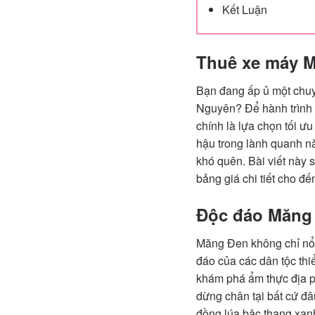
Kết Luận
Thuê xe máy M
Bạn đang ấp ủ một chuy
Nguyên? Để hành trình 
chính là lựa chọn tối ư
hậu trong lành quanh n
khó quên. Bài viết này s
bảng giá chi tiết cho đ
Độc đáo Măng Đ
Măng Đen không chỉ nổi 
đáo của các dân tộc thi
khám phá ẩm thực địa p
dừng chân tại bất cứ đ
đồng lúa bậc thang xan