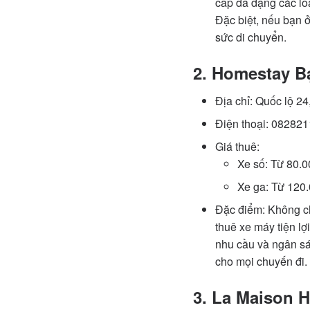
cấp đa dạng các lo
Đặc biệt, nếu bạn ở
sức di chuyển.
2. Homestay 
Địa chỉ: Quốc lộ 2
Điện thoại: 08282
Giá thuê:
Xe số: Từ 80.
Xe ga: Từ 120
Đặc điểm: Không ch
thuê xe máy tiện lợ
nhu cầu và ngân sá
cho mọi chuyến đi.
3. La Maison 