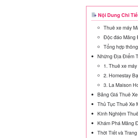
Nội Dung Chi Tiế
Thuê xe máy Mă
Độc đáo Măng Đe
Tổng hợp thông
Những Địa Điểm T
1. Thuê xe má
2. Homestay B
3. La Maison H
Bảng Giá Thuê Xe
Thủ Tục Thuê Xe
Kinh Nghiệm Thuê
Khám Phá Măng Đe
Thời Tiết và Tran