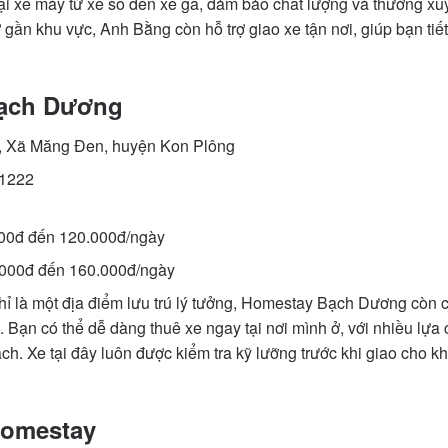
ại xe máy từ xe số đến xe ga, đảm bảo chất lượng và thường x
 gần khu vực, Anh Bằng còn hỗ trợ giao xe tận nơi, giúp bạn tiế
Bạch Dương
4, Xã Măng Đen, huyện Kon Plông
11222
000đ đến 120.000đ/ngày
.000đ đến 160.000đ/ngày
ỉ là một địa điểm lưu trú lý tưởng, Homestay Bạch Dương còn 
i. Bạn có thể dễ dàng thuê xe ngay tại nơi mình ở, với nhiều lựa
ch. Xe tại đây luôn được kiểm tra kỹ lưỡng trước khi giao cho 
Homestay