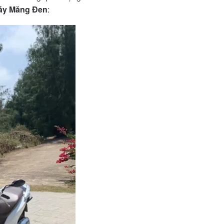
áy Măng Đen
: