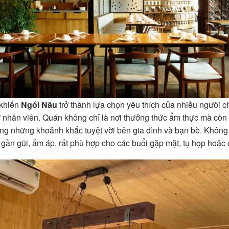
 khiến
Ngói Nâu
trở thành lựa chọn yêu thích của nhiều người c
ừ nhân viên. Quán không chỉ là nơi thưởng thức ẩm thực mà còn 
ởng những khoảnh khắc tuyệt vời bên gia đình và bạn bè. Khôn
 gần gũi, ấm áp, rất phù hợp cho các buổi gặp mặt, tụ họp hoặc 