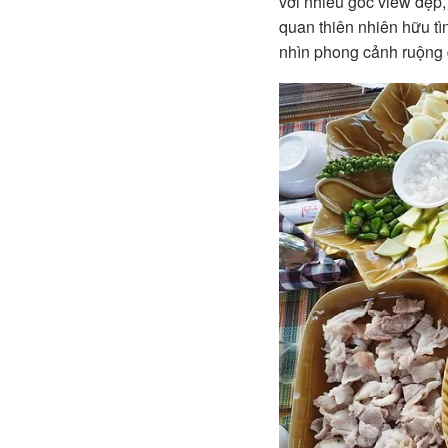
với nhiều góc view đẹp,
quan thiên nhiên hữu t
nhìn phong cảnh ruộng đ