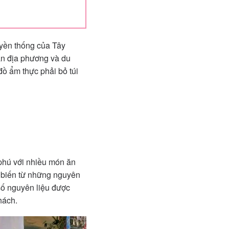
uyền thống của Tây
ân địa phương và du
n đồ ẩm thực phải bỏ túi
 phú với nhiều món ăn
ế biến từ những nguyên
 số nguyên liệu được
hách.