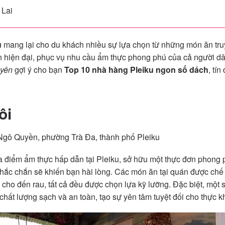
 Lai
u
mang lại cho du khách nhiều sự lựa chọn từ những món ăn tr
hiện đại, phục vụ nhu cầu ẩm thực phong phú của cả người d
uyên
gợi ý cho bạn
Top 10 nhà hàng Pleiku ngon số dách
, tí
ôi
Ngô Quyền, phường Trà Đa, thành phố Pleiku
a điểm ẩm thực hấp dẫn tại Pleiku, sở hữu một thực đơn phong
chắc chắn sẽ khiến bạn hài lòng. Các món ăn tại quán được ch
 cá cho đến rau, tất cả đều được chọn lựa kỹ lưỡng. Đặc biệt, một
chất lượng sạch và an toàn, tạo sự yên tâm tuyệt đối cho thực k