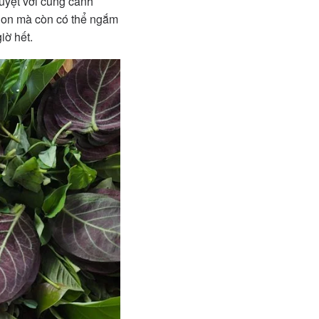
uyệt vời cùng cảnh
ngon mà còn có thể ngắm
iờ hết.