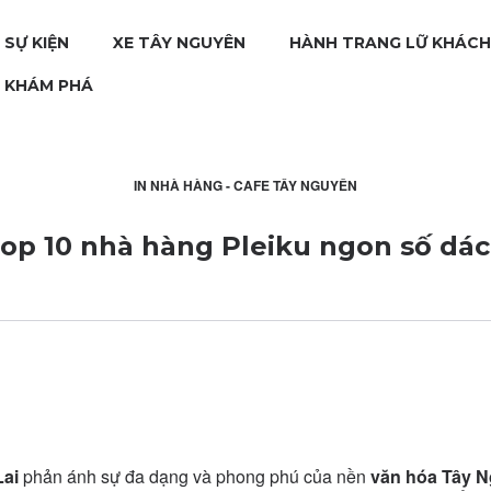
 SỰ KIỆN
XE TÂY NGUYÊN
HÀNH TRANG LỮ KHÁCH
H KHÁM PHÁ
IN
NHÀ HÀNG - CAFE TÂY NGUYÊN
op 10 nhà hàng Pleiku ngon số dá
Lai
phản ánh sự đa dạng và phong phú của nền
văn hóa Tây 