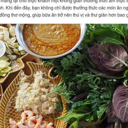
 mang lại cho thực khách một không gian thưởng thức ẩm thực t
ình. Khi đến đây, bạn không chỉ được thưởng thức các món ăn 
ồng thơ mộng, giúp bữa ăn trở nên thú vị và thư giãn hơn bao g