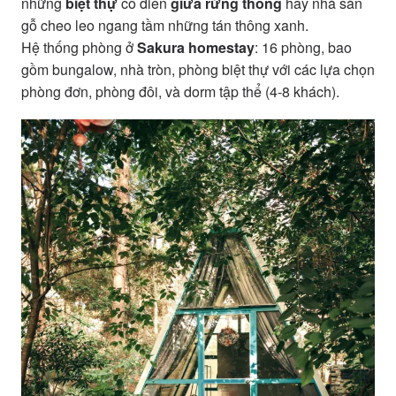
những
biệt thự
cổ điển
giữa rừng thông
hay nhà sàn
gỗ cheo leo ngang tầm những tán thông xanh.
Hệ thống phòng ở
Sakura homestay
: 16 phòng, bao
gồm bungalow, nhà tròn, phòng biệt thự với các lựa chọn
phòng đơn, phòng đôi, và dorm tập thể (4-8 khách).