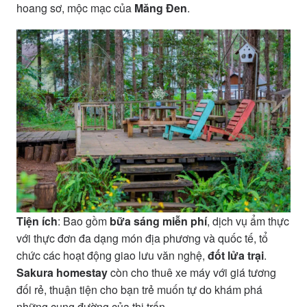
hoang sơ, mộc mạc của
Măng Đen
.
Tiện ích
: Bao gồm
bữa sáng miễn phí
, dịch vụ ẩm thực
với thực đơn đa dạng món địa phương và quốc tế, tổ
chức các hoạt động giao lưu văn nghệ,
đốt lửa trại
.
Sakura homestay
còn cho thuê xe máy với giá tương
đối rẻ, thuận tiện cho bạn trẻ muốn tự do khám phá
những cung đường của thị trấn.