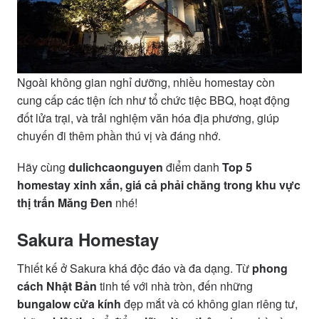
Ngoài không gian nghỉ dưỡng, nhiều homestay còn
cung cấp các tiện ích như tổ chức tiệc BBQ, hoạt động
đốt lửa trại, và trải nghiệm văn hóa địa phương, giúp
chuyến đi thêm phần thú vị và đáng nhớ.
Hãy cùng
dulichcaonguyen
điểm danh
Top 5
homestay xinh xắn, giá cả phải chăng trong khu vực
thị trấn Măng Đen
nhé!
Sakura Homestay
Thiết kế ở Sakura khá độc đáo và đa dạng. Từ
phong
cách Nhật Bản
tinh tế với nhà tròn, đến những
bungalow cửa kính
đẹp mắt và có không gian riêng tư,