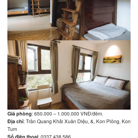
Giá phòng
: 650.000 – 1.000.000 VNĐ/đêm.
Địa chỉ
: Trần Quang Khải Xuân Diệu, &, Kon Plông, Kon
Tum
Số điện thoại
: 0337 438 586