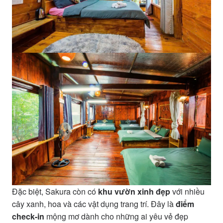
Đặc biệt, Sakura còn có
khu vườn xinh đẹp
với nhiều
cây xanh, hoa và các vật dụng trang trí. Đây là
điểm
check-in
mộng mơ dành cho những ai yêu vẻ đẹp