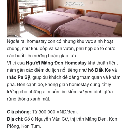
Ngoài ra, homestay còn có những khu vực sinh hoạt
chung, như khu bếp và sân vườn, phù hợp để tổ chức
các buổi tiệc nướng hoặc giao lưu.
Vị trí của
Người Măng Đen Homestay
khá thuận tiện,
nằm gần các điểm du lịch nổi tiếng như
hồ Đắk Ke
và
thác Pa Sỹ
, giúp du khách dễ dàng tham quan và khám
phá. Bên cạnh đó, không gian homestay cũng rất lý
tưởng cho những ai muốn tìm kiếm sự yên bình giữa
rừng thông xanh mát.
Giá phòng
: Từ 300.000 VND/đêm.
Địa chỉ
: Số 8 Nguyễn Văn Cừ, thị trấn Măng Đen, Kon
Plông, Kon Tum.