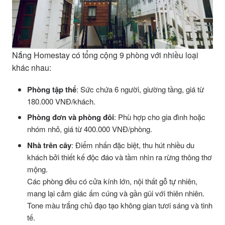
Nắng Homestay có tổng cộng 9 phòng với nhiều loại
khác nhau:
Phòng tập thể
: Sức chứa 6 người, giường tầng, giá từ
180.000 VNĐ/khách.
Phòng đơn và phòng đôi
: Phù hợp cho gia đình hoặc
nhóm nhỏ, giá từ 400.000 VNĐ/phòng.
Nhà trên cây
: Điểm nhấn đặc biệt, thu hút nhiều du
khách bởi thiết kế độc đáo và tầm nhìn ra rừng thông thơ
mộng.
Các phòng đều có cửa kính lớn, nội thất gỗ tự nhiên,
mang lại cảm giác ấm cúng và gần gũi với thiên nhiên.
Tone màu trắng chủ đạo tạo không gian tươi sáng và tinh
tế.