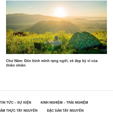
Chư Nâm: Đón bình minh rạng ngời, vẻ đẹp kỳ vĩ của
thiên nhiên
TIN TỨC – SỰ KIỆN
KINH NGHIỆM – TRẢI NGHIỆM
ẨM THỰC TÂY NGUYÊN
ĐẶC SẢN TÂY NGUYÊN