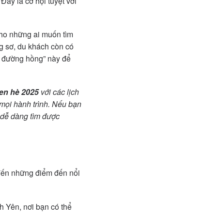
Đây là cơ hội tuyệt vời
cho những ai muốn tìm
g sơ, du khách còn có
n đường hồng” này để
en hè 2025
với các lịch
ho mọi hành trình. Nếu bạn
n dễ dàng tìm được
đến những điểm đến nổi
 Yên, nơi bạn có thể