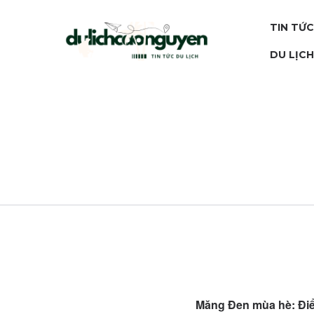
TIN TỨC
DU LỊC
Măng Đen mùa hè: Điể