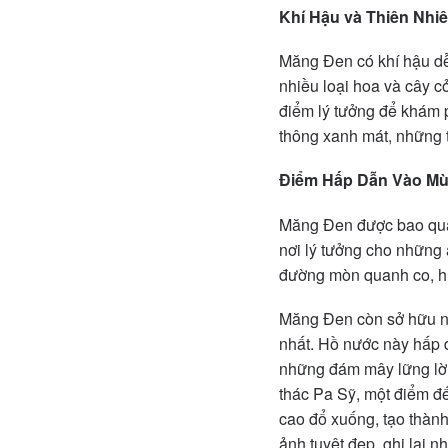
Khí Hậu và Thiên Nhi
Măng Đen có khí hậu dễ 
nhiều loại hoa và cây cỏ
điểm lý tưởng để khám 
thông xanh mát, những 
Điểm Hấp Dẫn Vào Mù
Măng Đen được bao quan
nơi lý tưởng cho những 
đường mòn quanh co, hít
Măng Đen còn sở hữu nh
nhất. Hồ nước này hấp 
những đám mây lững lờ t
thác Pa Sỹ, một điểm đế
cao đổ xuống, tạo thàn
ảnh tuyệt đẹp, ghi lại