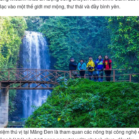
ạc vào một thế giới mơ mộng, thư thái và đầy bình yên.
hiệm thú vị tại Măng Đen là tham quan các nông trại công nghệ