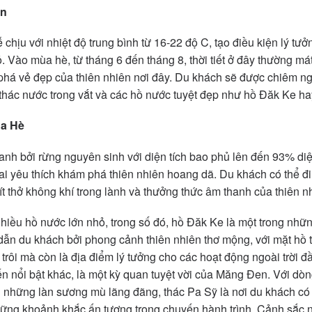
ên
chịu với nhiệt độ trung bình từ 16-22 độ C, tạo điều kiện lý tưở
. Vào mùa hè, từ tháng 6 đến tháng 8, thời tiết ở đây thường mát
phá vẻ đẹp của thiên nhiên nơi đây. Du khách sẽ được chiêm 
thác nước trong vắt và các hồ nước tuyệt đẹp như hồ Đăk Ke h
a Hè
h bởi rừng nguyên sinh với diện tích bao phủ lên đến 93% diện
ai yêu thích khám phá thiên nhiên hoang dã. Du khách có thể đ
 thở không khí trong lành và thưởng thức âm thanh của thiên n
iều hồ nước lớn nhỏ, trong số đó, hồ Đăk Ke là một trong nhữ
dẫn du khách bởi phong cảnh thiên nhiên thơ mộng, với mặt hồ 
rôi mà còn là địa điểm lý tưởng cho các hoạt động ngoài trời đầ
n nổi bật khác, là một kỳ quan tuyệt vời của Măng Đen. Với dòng
h những làn sương mù lãng đãng, thác Pa Sỹ là nơi du khách c
 những khoảnh khắc ấn tượng trong chuyến hành trình. Cảnh sắc