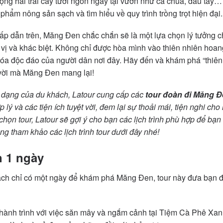
ộng hái trái cây tươi ngon ngay tại vườn như cà chua, dâu tây… 
phẩm nông sản sạch và tìm hiểu về quy trình trồng trọt hiện đại.
hấp dẫn trên, Măng Đen chắc chắn sẽ là một lựa chọn lý tưởng 
 vị và khác biệt. Không chỉ được hòa mình vào thiên nhiên hoan
 hóa độc đáo của người dân nơi đây. Hãy đến và khám phá “thiê
vời mà Măng Đen mang lại!
dạng của du khách, Latour cung cấp các
tour đoàn đi Măng Đ
ợp lý và các tiện ích tuyệt vời, đem lại sự thoải mái, tiện nghi c
họn tour, Latour sẽ gợi ý cho bạn các lịch trình phù hợp để bạ
ng tham khảo các lịch trình tour dưới đây nhé!
 1 ngày
ch chỉ có một ngày để khám phá Măng Đen, tour này đưa bạn 
hành trình với việc săn mây và ngắm cảnh tại Tiệm Cà Phê Xanh