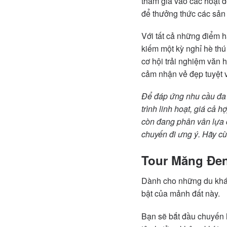
tham gia vào các hoạt đ
để thưởng thức các sản 
Với tất cả những điểm 
kiếm một kỳ nghỉ hè thú
cơ hội trải nghiệm văn
cảm nhận vẻ đẹp tuyệt 
Để đáp ứng nhu cầu đa 
trình linh hoạt, giá cả h
còn đang phân vân lựa c
chuyến đi ưng ý. Hãy cù
Tour Măng Đen
Dành cho những du khá
bật của mảnh đất này.
Bạn sẽ bắt đầu chuyến 