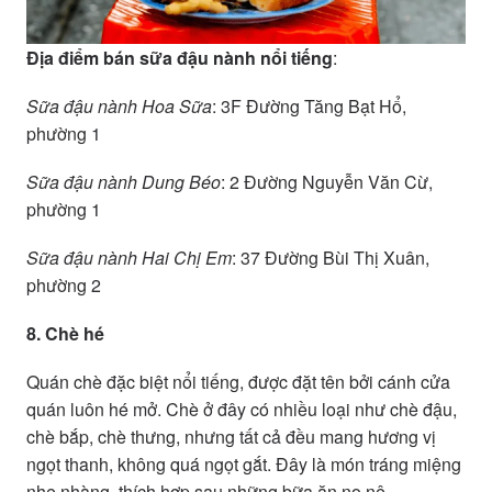
Địa điểm bán sữa đậu nành nổi tiếng
:
Sữa đậu nành Hoa Sữa
: 3F Đường Tăng Bạt Hổ,
phường 1
Sữa đậu nành Dung Béo
: 2 Đường Nguyễn Văn Cừ,
phường 1
Sữa đậu nành Hai Chị Em
: 37 Đường Bùi Thị Xuân,
phường 2
8. Chè hé
Quán chè đặc biệt nổi tiếng, được đặt tên bởi cánh cửa
quán luôn hé mở. Chè ở đây có nhiều loại như chè đậu,
chè bắp, chè thưng, nhưng tất cả đều mang hương vị
ngọt thanh, không quá ngọt gắt. Đây là món tráng miệng
nhẹ nhàng, thích hợp sau những bữa ăn no nê.