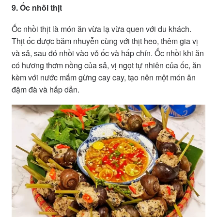
9. Ốc nhồi thịt
Ốc nhồi thịt là món ăn vừa lạ vừa quen với du khách.
Thịt ốc được băm nhuyễn cùng với thịt heo, thêm gia vị
và sả, sau đó nhồi vào vỏ ốc và hấp chín. Ốc nhồi khi ăn
có hương thơm nồng của sả, vị ngọt tự nhiên của ốc, ăn
kèm với nước mắm gừng cay cay, tạo nên một món ăn
đậm đà và hấp dẫn.