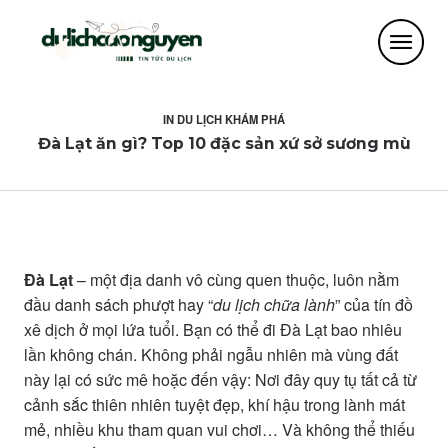
IN
DU LỊCH KHÁM PHÁ
Đà Lạt ăn gì? Top 10 đặc sản xứ sở sương mù
Đà Lạt
– một địa danh vô cùng quen thuộc, luôn nằm
đầu danh sách phượt hay “
du lịch chữa lành
” của tín đồ
xê dịch ở mọi lứa tuổi. Bạn có thể đi Đà Lạt bao nhiêu
lần không chán. Không phải ngẫu nhiên mà vùng đất
này lại có sức mê hoặc đến vậy: Nơi đây quy tụ tất cả từ
cảnh sắc thiên nhiên tuyệt đẹp, khí hậu trong lành mát
mẻ, nhiều khu tham quan vui chơi… Và không thể thiếu