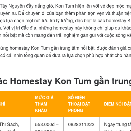
Tây Nguyên đầy nắng gió, Kon Tum hiện lên với vẻ đẹp mộc m
yến rũ. Để chuyến đi của bạn thêm phần trọn vẹn và thuận ti
ệc lựa chọn một nơi lưu trú lý tưởng, đặc biệt là các homestay 
u. Với vị trí đắc địa, những homestay này không chỉ giúp du kh
 nổi bật mà còn mang đến trải nghiệm gần gũi với cuộc sống v
hững homestay Kon Tum gần trung tâm nổi bật, được đánh giá ca
 có cái nhìn tổng quan để đưa ra lựa chọn phù hợp nhất cho hà
ác Homestay Kon Tum gần trun
MỨC GIÁ
SỐ ĐIỆN
CHỈ
THAM
THOẠI ĐẶT
ĐIỂM NỔI BẬ
KHẢO
PHÒNG
Thi Sách,
553.000đ –
0828211222
Ngay trung t