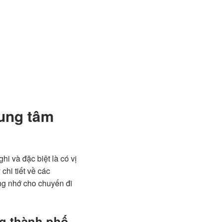
ung tâm
hi và đặc biệt là có vị
chi tiết về các
ng nhớ cho chuyến đi
ng thành phố