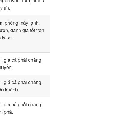
Ngục Kon Tum, nhiều
y tín.
m, phòng máy lạnh,
ườn, đánh giá tốt trên
dvisor.
ợi, giá cả phải chăng,
huyển.
ợi, giá cả phải chăng,
du khách.
ợi, giá cả phải chăng,
m phá.