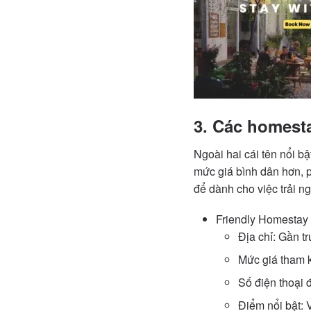
3. Các homest
Ngoài hai cái tên nổi b
mức giá bình dân hơn, p
để dành cho việc trải n
Friendly Homestay
Địa chỉ: Gần 
Mức giá tham 
Số điện thoại
Điểm nổi bật: V