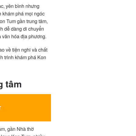
ạc, yên bình nhưng
ện khám phá mọi ngóc
Kon Tum gần trung tâm,
ách dễ dàng di chuyển
à văn hóa địa phương.
o về tiện nghi và chất
nh trình khám phá Kon
g tâm
T
âm, gần Nhà thờ