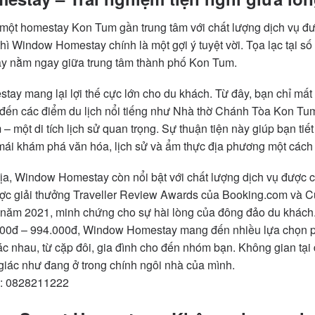
một homestay Kon Tum gần trung tâm với chất lượng dịch vụ đượ
thì Window Homestay chính là một gợi ý tuyệt vời. Tọa lạc tại 
y nằm ngay giữa trung tâm thành phố Kon Tum.
tay mang lại lợi thế cực lớn cho du khách. Từ đây, bạn chỉ mất 
đến các điểm du lịch nổi tiếng như Nhà thờ Chánh Tòa Kon Tum 
một di tích lịch sử quan trọng. Sự thuận tiện này giúp bạn tiết 
 mái khám phá văn hóa, lịch sử và ẩm thực địa phương một cách
c địa, Window Homestay còn nổi bật với chất lượng dịch vụ đượ
ược giải thưởng Traveller Review Awards của Booking.com và 
năm 2021, minh chứng cho sự hài lòng của đông đảo du khách.
000đ – 994.000đ, Window Homestay mang đến nhiều lựa chọn p
c nhau, từ cặp đôi, gia đình cho đến nhóm bạn. Không gian tại
giác như đang ở trong chính ngôi nhà của mình.
g: 0828211222