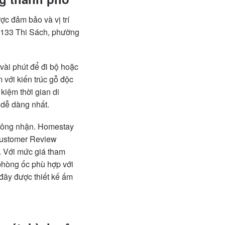
c đảm bảo và vị trí
số 133 Thi Sách, phường
vài phút để đi bộ hoặc
với kiến trúc gỗ độc
kiệm thời gian di
 dễ dàng nhất.
c công nhận. Homestay
Customer Review
 Với mức giá tham
hòng ốc phù hợp với
 đây được thiết kế ấm