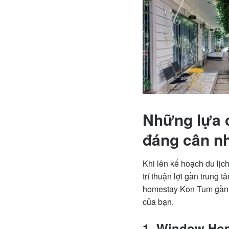
Những lựa 
đáng cân n
Khi lên kế hoạch du lịch
trí thuận lợi gần trung 
homestay Kon Tum gần t
của bạn.
1. Window Hom