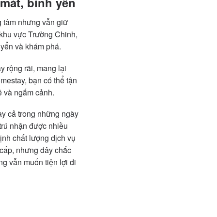
mát, bình yên
g tâm nhưng vẫn giữ
 khu vực Trường Chinh,
huyển và khám phá.
 rộng rãi, mang lại
omestay, bạn có thể tận
hê và ngắm cảnh.
ay cả trong những ngày
trú nhận được nhiều
ịnh chất lượng dịch vụ
 cấp, nhưng đây chắc
g vẫn muốn tiện lợi di