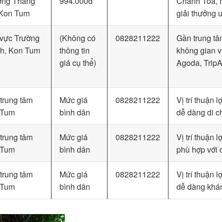
ờng Thắng
994.000đ
Chánh Tòa, 
 Kon Tum
giải thưởng u
vực Trường
(Không có
0828211222
Gần trung tâ
h, Kon Tum
thông tin
không gian v
giá cụ thể)
Agoda, TripA
trung tâm
Mức giá
0828211222
Vị trí thuận l
 Tum
bình dân
dễ dàng di c
trung tâm
Mức giá
0828211222
Vị trí thuận l
 Tum
bình dân
phù hợp với 
trung tâm
Mức giá
0828211222
Vị trí thuận l
 Tum
bình dân
dễ dàng khá