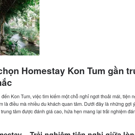
chọn Homestay Kon Tum gần tr
hắc
 đến Kon Tum, việc tìm kiếm một chỗ nghỉ ngơi thoải mái, tiện ng
tâm là điều mà nhiều du khách quan tâm. Dưới đây là những gợi ý 
rung tâm được đánh giá cao, hứa hẹn mang lại trải nghiệm đá
estay – Trải nghiệm tiện nghi giữa lò