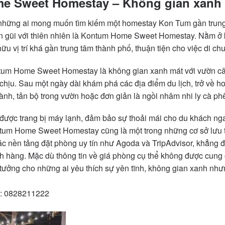
e Sweet Homestay – Không gian xanh 
 những ai mong muốn tìm kiếm một homestay Kon Tum gần trun
n gũi với thiên nhiên là Kontum Home Sweet Homestay. Nằm ở
u vị trí khá gần trung tâm thành phố, thuận tiện cho việc di c
um Home Sweet Homestay là không gian xanh mát với vườn cây
 chịu. Sau một ngày dài khám phá các địa điểm du lịch, trở về h
ành, tản bộ trong vườn hoặc đơn giản là ngồi nhâm nhi ly cà p
 được trang bị máy lạnh, đảm bảo sự thoải mái cho du khách ng
ontum Home Sweet Homestay cũng là một trong những cơ sở lưu 
các nền tảng đặt phòng uy tín như Agoda và TripAdvisor, khẳng đ
ch hàng. Mặc dù thông tin về giá phòng cụ thể không được cung
 tưởng cho những ai yêu thích sự yên tĩnh, không gian xanh nhưn
g: 0828211222