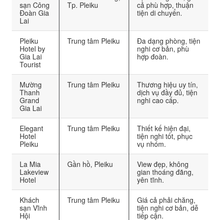
sạn Công
Tp. Pleiku
cả phù hợp, thuận
Đoàn Gia
tiện di chuyển.
Lai
Pleiku
Trung tâm Pleiku
Đa dạng phòng, tiện
Hotel by
nghi cơ bản, phù
Gia Lai
hợp đoàn.
Tourist
Mường
Trung tâm Pleiku
Thương hiệu uy tín,
Thanh
dịch vụ đầy đủ, tiện
Grand
nghi cao cấp.
Gia Lai
Elegant
Trung tâm Pleiku
Thiết kế hiện đại,
Hotel
tiện nghi tốt, phục
Pleiku
vụ nhóm.
La Mia
Gần hồ, Pleiku
View đẹp, không
Lakeview
gian thoáng đãng,
Hotel
yên tĩnh.
Khách
Trung tâm Pleiku
Giá cả phải chăng,
sạn Vĩnh
tiện nghi cơ bản, dễ
Hội
tiếp cận.