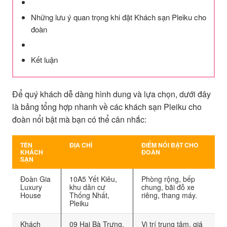
Những lưu ý quan trọng khi đặt Khách sạn Pleiku cho
đoàn
Kết luận
Để quý khách dễ dàng hình dung và lựa chọn, dưới đây
là bảng tổng hợp nhanh về các khách sạn Pleiku cho
đoàn nổi bật mà bạn có thể cân nhắc:
TÊN
ĐỊA CHỈ
ĐIỂM NỔI BẬT CHO
KHÁCH
ĐOÀN
SẠN
Đoàn Gia
10A5 Yết Kiêu,
Phòng rộng, bếp
Luxury
khu dân cư
chung, bãi đỗ xe
House
Thống Nhất,
riêng, thang máy.
Pleiku
Khách
09 Hai Bà Trưng,
Vị trí trung tâm, giá