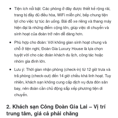
Tiện ích nổi bật: Các phòng ở đây được thiết kế rộng rãi,
trang bị đầy đủ điều hòa, WiFi miễn phí, bếp chung tiện
lợi cho việc tự túc ăn uống. Bãi đỗ xe riêng và thang máy
hiện đại là những điểm cộng lớn, giúp việc di chuyển và
sinh hoạt của đoàn trở nên dễ dàng hơn.
Phù hợp cho đoàn: Với không gian sinh hoạt chung và
chỗ ở tiện nghi, Đoàn Gia Luxury House là lựa chọn
tuyệt vời cho các đoàn khách du lịch, công tác hoặc
nhóm gia đình lớn.
Lưu ý: Thời gian nhận phòng (check-in) từ 12 giờ trưa và
trả phòng (check-out) đến 14 giờ chiều khá linh hoạt. Tuy
nhiên, khách sạn không cung cấp dịch vụ đưa đón sân
bay, nên đoàn cần chủ động sắp xếp phương tiện di
chuyển.
2. Khách sạn Công Đoàn Gia Lai – Vị trí
trung tâm, giá cả phải chăng