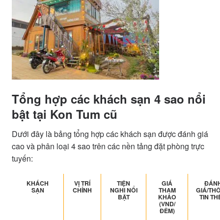
Tổng hợp các khách sạn 4 sao nổi
bật tại Kon Tum cũ
Dưới đây là bảng tổng hợp các khách sạn được đánh giá
cao và phân loại 4 sao trên các nền tảng đặt phòng trực
tuyến:
KHÁCH
VỊ TRÍ
TIỆN
GIÁ
ĐÁN
SẠN
CHÍNH
NGHI NỔI
THAM
GIÁ/TH
BẬT
KHẢO
TIN TH
(VND/
ĐÊM)