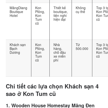
MăngDiang
Kon
Thiết kế
Không
Top 3 tạ
Boutique
Plông,
boutique,
cụ thể
Kon Plô
Hotel
Kon
tiện nghi
Kon Tu
Tum
hiện đại
cũ
cũ
Khách sạn
Kon
Nhà
Từ
Top 3 tạ
Bạch
Plông,
hàng,
500.000
Kon Plô
Dương
Kon
chỗ đậu
Kon Tu
Tum
xe miễn
cũ
cũ
phí
Chi tiết các lựa chọn Khách sạn 4
sao ở Kon Tum cũ
1. Wooden House Homestay Măng Đen