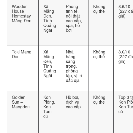
Wooden
Xã
Phòng
Không
8.6/10
House
Măng
tinh tế,
cụ thể
(227 đ
Homestay
Đen,
nội thất
giá)
Măng Đen
Tỉnh
cao cấp,
Quảng
spa, hồ
Ngãi
bơi
Toki Mang
Xã
Nhà
Không
8.6/10
Den
Măng
hàng
cụ thể
(227 đ
Đen,
sang
giá)
Tỉnh
trọng,
Quảng
phòng
Ngãi
tập, vị trí
đắc địa
Golden
Kon
Hồ bơi,
Không
Top 3 tạ
Sun –
Plông,
dịch vụ
cụ thể
Kon Plô
Mangden
Kon
cao cấp
Kon Tu
Tum
cũ
cũ