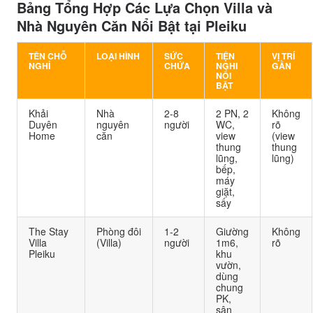
Bảng Tổng Hợp Các Lựa Chọn Villa và
Nhà Nguyên Căn Nổi Bật tại Pleiku
TÊN CHỖ
LOẠI HÌNH
SỨC
TIỆN
VỊ TRÍ
NGHỈ
CHỨA
NGHI
GẦN
NỔI
BẬT
Khải
Nhà
2-8
2 PN, 2
Không
Duyên
nguyên
người
WC,
rõ
Home
căn
view
(view
thung
thung
lũng,
lũng)
bếp,
máy
giặt,
sấy
The Stay
Phòng đôi
1-2
Giường
Không
Villa
(Villa)
người
1m6,
rõ
Pleiku
khu
vườn,
dùng
chung
PK,
sân