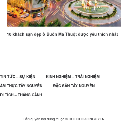
10 khách sạn đẹp ở Buôn Ma Thuột được yêu thích nhất
TIN TỨC – SỰ KIỆN
KINH NGHIỆM – TRẢI NGHIỆM
ẨM THỰC TÂY NGUYÊN
ĐẶC SẢN TÂY NGUYÊN
DI TÍCH – THẮNG CẢNH
Bản quyền nội dung thuộc © DULICHCAONGUYEN