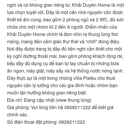
nghi và có không gian riêng tư, Khải Duyên Home là một
lựa chọn tuyệt vời. Đây là một căn nhà nguyên căn được
thiết kế ấm cúng, bao gồm 2 phòng ngủ và 2 WC, đủ sức
chứa cho một nhóm từ 2 đến 8 người. Điểm nhấn của
Khải Duyên Home chính là tầm nhìn ra thung lũng thơ
mộng, mang đến cảm giác thư thái và “chill” đúng điệu.
Nơi đây được trang bị đầy đủ tiện nghi cần thiết cho một
kỳ nghỉ dưỡng thoải mái, bao gồm phòng khách rộng rãi,
bếp đầy đủ dụng cụ để bạn tự tay chuẩn bị những bữa
ăn ngon, máy giặt, máy sấy và hệ thống nước nóng lạnh.
Đây thực sự là một trong những villa Pleiku cho thuê
nguyên căn lý tưởng cho các gia đình hoặc nhóm bạn
muốn tận hưởng không gian riêng biệt.
Địa chỉ: Đang cập nhật (view thung lũng)
Giá phòng: Vui lòng liên hệ 0828211222 để biết giá
chính xác.
Số điện thoại đặt phòng: 0828211222