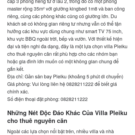
cấp 3 phòng riêng tư ở lầu 2, trong đó có một phòng
master rộng 35m² với giường kingbed 1m8 và ban công
riêng, cùng các phòng khác cũng có giường lớn. Du
khách sẽ có không gian riêng tư nhưng vẫn có thể tận
hưởng các khu vực dùng chung như smart TV 75 inch,
khu vực BBQ ngoài trời, bếp và vườn. Với thiết kế hiện
đại và tiện nghi đa dạng, đây là một lựa chọn villa Pleiku
cho thuê nguyên căn rất phù hợp cho các nhóm bạn
hoặc gia đình lớn muốn có một không gian chung để
gắn kết.
Địa chỉ: Gần sân bay Pleiku (khoảng 5 phút di chuyển)
Giá phòng: Vui lòng liên hệ 0828211222 để biết giá
chính xác.
Số điện thoại đặt phòng: 0828211222
Những Nét Độc Đáo Khác Của Villa Pleiku
cho thuê nguyên căn
Ngoài các lựa chọn nổi bật trên, nhiều villa và nhà