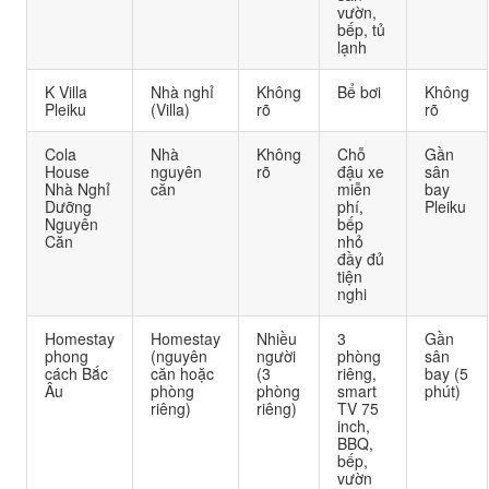
vườn,
bếp, tủ
lạnh
K Villa
Nhà nghỉ
Không
Bể bơi
Không
Pleiku
(Villa)
rõ
rõ
Cola
Nhà
Không
Chỗ
Gần
House
nguyên
rõ
đậu xe
sân
Nhà Nghỉ
căn
miễn
bay
Dưỡng
phí,
Pleiku
Nguyên
bếp
Căn
nhỏ
đầy đủ
tiện
nghi
Homestay
Homestay
Nhiều
3
Gần
phong
(nguyên
người
phòng
sân
cách Bắc
căn hoặc
(3
riêng,
bay (5
Âu
phòng
phòng
smart
phút)
riêng)
riêng)
TV 75
inch,
BBQ,
bếp,
vườn